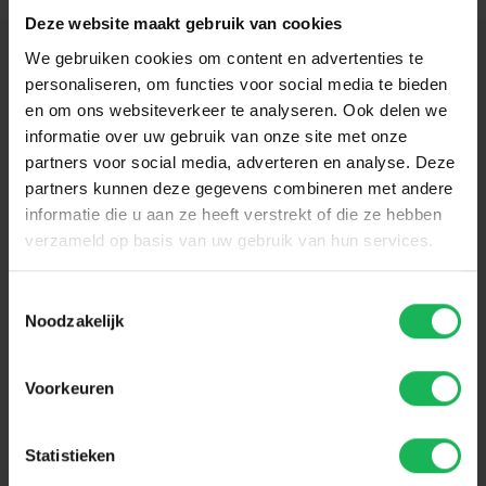
Deze website maakt gebruik van cookies
We gebruiken cookies om content en advertenties te
personaliseren, om functies voor social media te bieden
About us
en om ons websiteverkeer te analyseren. Ook delen we
informatie over uw gebruik van onze site met onze
Specialising in the development and sale of leisure products
partners voor social media, adverteren en analyse. Deze
for over 40 years. Inventive, innovative and expertly designed
partners kunnen deze gegevens combineren met andere
for modern life.
informatie die u aan ze heeft verstrekt of die ze hebben
verzameld op basis van uw gebruik van hun services.
Toestemmingsselectie
Noodzakelijk
Tradekar Benelux
Voorkeuren
Our company
Our brands
Statistieken
Tradekar and the world