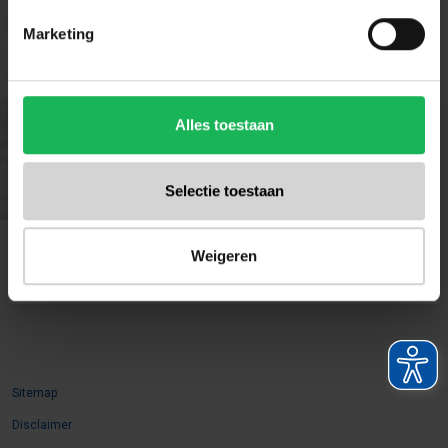
News
Marketing
Contact
Contact
Alles toestaan
Ohmweg 1
Selectie toestaan
4104 BM Culemborg
Netherlands
Weigeren
info@tradekar.com
Sitemap
Disclaimer