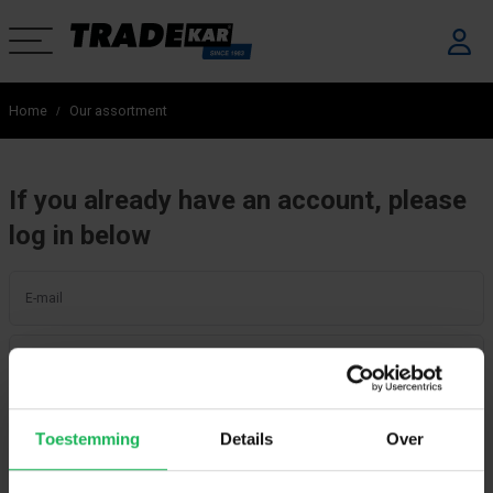
Home
Our assortment
If you already have an account, please
log in below
E-mail
Password
Forgot your password?
Log in
Toestemming
Details
Over