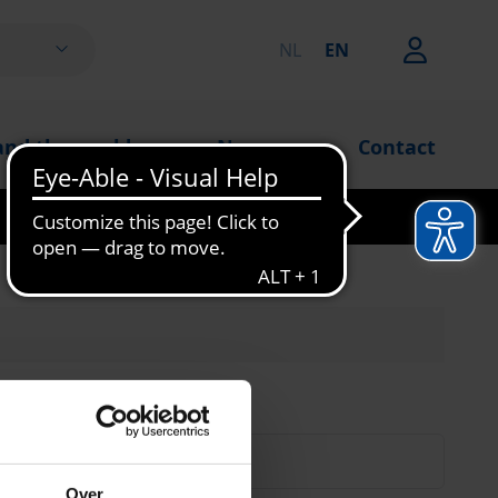
NL
EN
s
and the world
News
Contact
Over