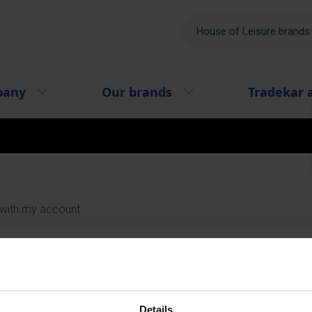
House of Leisure brand
pany
Our brands
Tradekar 
 with my account
ou can request a password reset mail.
Details