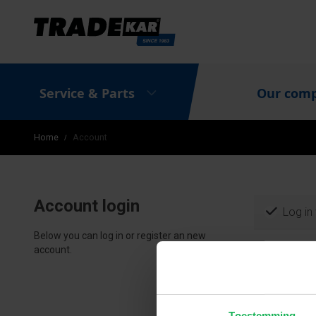
Service & Parts
Our com
Home
Account
Account login
Log in
Below you can log in or register an new
Below y
account.
E-mail
Toestemming