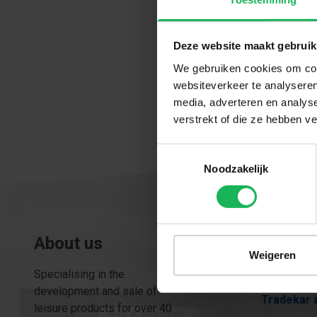
Send re
Deze website maakt gebruik
We gebruiken cookies om cont
websiteverkeer te analyseren
media, adverteren en analys
verstrekt of die ze hebben v
Toestemmingsselectie
Noodzakelijk
About us
Tradek
Weigeren
Specialising in the
Our comp
development and sale of
Tradekar 
leisure products for over 40